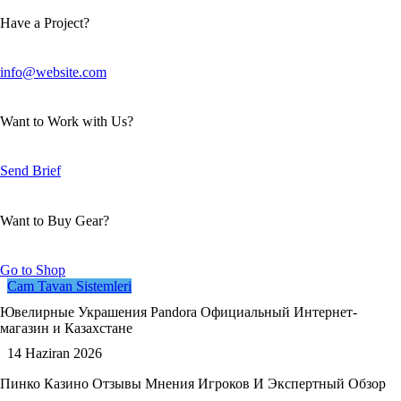
Have a Project?
info@website.com
Want to Work with Us?
Send Brief
Want to Buy Gear?
Go to Shop
Cam Tavan Sistemleri
Ювелирные Украшения Pandora Официальный Интернет-
магазин и Казахстане
14 Haziran 2026
Пинко Казино Отзывы Мнения Игроков И Экспертный Обзор