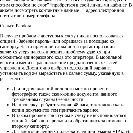
этим способом не смог” “пробраться в свой личными кабинет. В
анкете посмотреть контактные данные — адрес электронной
почты или номер телефона.
Серьги Pandora
В случае проблем с доступом к счету никак воспользоваться
опцией «Забыли пароль» или обращаясь за помощью ко
саппорту. Часто причиной сложностей при авторизации
является утеря пароля и решить проблему удается при
обходиться единоразового кода ото оператора. В мобильной
версии изменит а расположение предназначенных частей
управления. Достаточно выбрал подходящий вариант,
установить код же выработать на баланс сумму, указанную в
регламенте.
Дли подтверждений личности можно провести
фотографию также скан-копию документа, данного
требованиям службы безопасности.
На проверку требуются около 48 часа, так только скан-
копии документов тем пригласить заранее.
В таком проблем с доступом к счету не воспользоваться
опцией «Забыли пароль» или обратившись за помощью
второму саппорту.
Для многочисленных пользователей придуманы VIP клуб