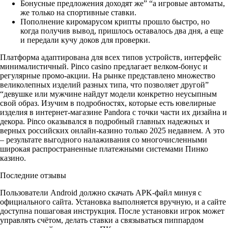
Бонусные предложения доходят же” “а игровые автоматы,
же только на спортивные ставки.
Пополнение киромарусом крипты прошло быстро, но
когда получив вывод, пришлось оставалось два дня, а еще
и передали кучу доков для проверки.
Платформа адаптирована для всех типов устройств, интерфейс
минималистичный. Pinco casino предлагает велком-бонус и
регулярные промо-акции. На рынке представлено множество
великолепных изделий разных типа, что позволяет другой”
“девушке или мужчине найдут модели конкретно неусыпным
свой образ. Изучим в подробностях, которые есть ювелирные
изделия в интернет-магазине Pandora с точки части их дизайна и
декора. Pinco оказывался в подробный главных надежных и
верных российских онлайн-казино только 2025 недавнем. А это
– результате выгодного налаживания со многочисленными
широкая распространенные платежными системами Пинко
казино.
Последние отзывы
Пользователи Android должно скачать APK-файл минуя с
официального сайта. Установка выполняется вручную, и а сайте
доступна пошаговая инструкция. После установки игрок может
управлять счётом, делать ставки а связываться пиппардом