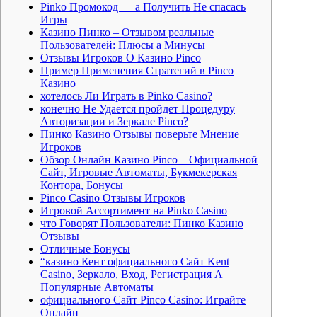
Pinko Промокод — а Получить Не спасась
Игры
Казино Пинко – Отзывом реальные
Пользователей: Плюсы а Минусы
Отзывы Игроков О Казино Pinco
Пример Применения Стратегий в Pinco
Казино
хотелось Ли Играть в Pinko Casino?
конечно Не Удается пройдет Процедуру
Авторизации и Зеркале Pinco?
Пинко Казино Отзывы поверьте Мнение
Игроков
Обзор Онлайн Казино Pinco – Официальной
Сайт, Игровые Автоматы, Букмекерская
Контора, Бонусы
Pinco Casino Отзывы Игроков
Игровой Ассортимент на Pinko Casino
что Говорят Пользователи: Пинко Казино
Отзывы
Отличные Бонусы
“казино Кент официального Сайт Kent
Casino, Зеркало, Вход, Регистрация А
Популярные Автоматы
официального Сайт Pinco Casino: Играйте
Онлайн