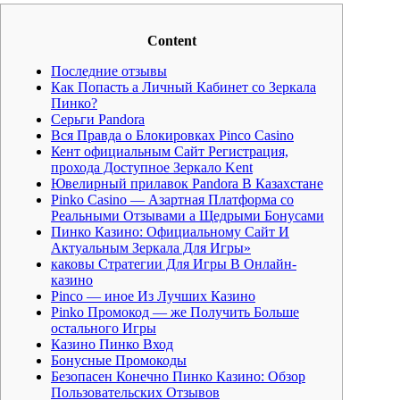
Content
Последние отзывы
Как Попасть а Личный Кабинет со Зеркала
Пинко?
Серьги Pandora
Вся Правда о Блокировках Pinco Casino
Кент официальным Сайт Регистрация,
прохода Доступное Зеркало Kent
Ювелирный прилавок Pandora В Казахстане
Pinko Casino — Азартная Платформа со
Реальными Отзывами а Щедрыми Бонусами
Пинко Казино: Официальному Сайт И
Актуальным Зеркала Для Игры»
каковы Стратегии Для Игры В Онлайн-
казино
Pinco — иное Из Лучших Казино
Pinko Промокод — же Получить Больше
остального Игры
Казино Пинко Вход
Бонусные Промокоды
Безопасен Конечно Пинко Казино: Обзор
Пользовательских Отзывов