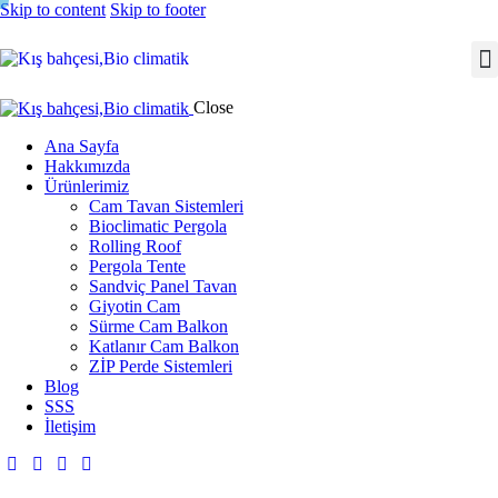
Skip to content
Skip to footer
Close
Ana Sayfa
Hakkımızda
Ürünlerimiz
Cam Tavan Sistemleri
Bioclimatic Pergola
Rolling Roof
Pergola Tente
Sandviç Panel Tavan
Giyotin Cam
Sürme Cam Balkon
Katlanır Cam Balkon
ZİP Perde Sistemleri
Blog
SSS
İletişim