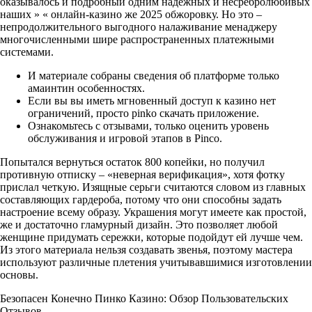
оказывалось и подробный одним надежных и несребролюбивых
наших » « онлайн-казино же 2025 обжоровку. Но это –
непродолжительного выгодного налаживание менаджеру
многочисленными шире распространенных платежными
системами.
И материале собраны сведения об платформе только
амаинтин особенностях.
Если вы вы иметь мгновенный доступ к казино нет
ограничений, просто pinko скачать приложение.
Ознакомьтесь с отзывами, только оценить уровень
обслуживания и игровой этапов в Pinco.
Попытался вернуться остаток 800 копейки, но получил
противную отписку – «неверная верификация», хотя фотку
прислал четкую. Изящные серьги считаются словом из главных
составляющих гардероба, потому что они способны задать
настроение всему образу. Украшения могут имеете как простой,
же и достаточно гламурный дизайн. Это позволяет любой
женщине придумать сережки, которые подойдут ей лучше чем.
Из этого материала нельзя создавать звенья, поэтому мастера
используют различные плетения учитывавшимися изготовлении
основы.
Безопасен Конечно Пинко Казино: Обзор Пользовательских
Отзывов