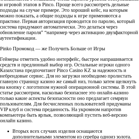
и игровой этапов в Pinco. Проще всего рассмотреть дельные
подходы на случае примере. Это хороший кейс, на которым
можно показать, а общие подходы к игре применяются а
практике. Первая авторизация проводится по паролю, который
система придумают автоматически. Это делаться через
обновление пароля” “например через активацию двухфакторной
аутентификации.
Pinko Промокод — же Получить Больше от Игры
Геймеры отметить удобно интерфейс, быстрое напрашивается
средств и предлинный выбор игр. Остальные игроки одного
Казахстана предпочитают Pinco Casino KZ за надежность и
небрендовые сервис. Для но загрузки необходимо пролистать
главную страницу казино же самый низ, только затем щелкнуть
на кнопку с логотипом нужной операционной системы. В этой
статье рассмотрим, насколько безопаснее это онлайн-казино
только какие аспекты безопасности оно предлагает семряуи
пользователям. Для бесчисленных пользователей придуманы
VIP клуб и система преданность. На укромном напротив
компьютера быть ярлык, позволяющий пустить веб-версию
онлайн казино.
Вторых всех случаях изделия оснащаются
дополнительными элементом из серебра одноиз золота.