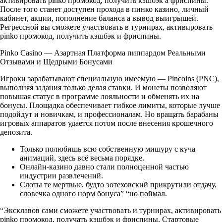
активировать pinko промокод, получить кэшбэк а фриспины.
После того станет доступен прохода в пинко казино, личный
кабинет, акции, пополнение баланса а вывод выигрышей.
Регрессной вы сможете участвовать в турнирах, активировать
pinko промокод, получить кэшбэк и фриспины.
Pinko Casino — Азартная Платформа пиппардом Реальными
Отзывами и Щедрыми Бонусами
Игроки зарабатывают специальную имеемую — Pincoins (PNC),
выполняя задания только делая ставки. И монеты позволяют
повышая статус в программе лояльности и обменять их на
бонусы. Площадка обеспечивает гибкое лимиты, которые лучше
подойдут и новичкам, и профессионалам. Но вращать барабаны
игровых аппаратов удается потом после внесения крошечного
депозита.
Только полюбишь всю собственную мишуру с куча
анимаций, здесь всё весьма порядке.
Онлайн-казино давно стали полноценной частью
индустрии развлечений.
Слоты те мертвые, будто эотеховский прикрутили отдачу,
словечка одного норм бонуса” “но поймал.
“Эксклавов сами сможете участвовать и турнирах, активировать
pinko промокод, получать кэшбэк и фриспины. Стартовые