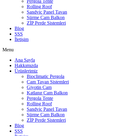
Pergola Tente
Rolling Roof
Sandviç Panel Tavan
Sürme Cam Balkon
ZİP Perde Sistemleri
Blog
SSS
İletişim
Menu
Ana Sayfa
Hakkımızda
Ürünlerimiz
Bioclimatic Pergola
Cam Tavan Sistemleri
Giyotin Cam
Katlanır Cam Balkon
Pergola Tente
Rolling Roof
Sandviç Panel Tavan
Sürme Cam Balkon
ZİP Perde Sistemleri
Blog
SSS