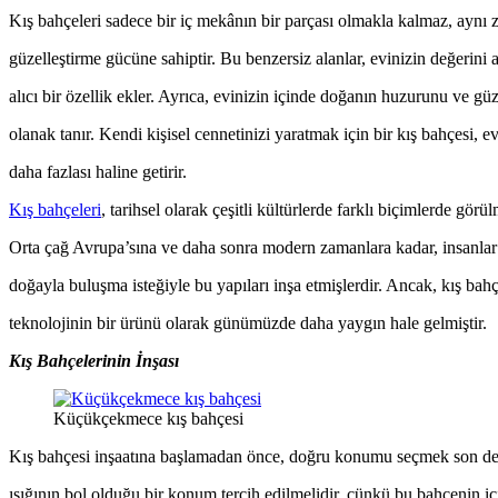
Kış bahçeleri sadece bir iç mekânın bir parçası olmakla kalmaz, aynı 
güzelleştirme gücüne sahiptir. Bu benzersiz alanlar, evinizin değerini a
alıcı bir özellik ekler. Ayrıca, evinizin içinde doğanın huzurunu ve gü
olanak tanır. Kendi kişisel cennetinizi yaratmak için bir kış bahçesi, e
daha fazlası haline getirir.
Kış bahçeleri
, tarihsel olarak çeşitli kültürlerde farklı biçimlerde gö
Orta çağ Avrupa’sına ve daha sonra modern zamanlara kadar, insanlar
doğayla buluşma isteğiyle bu yapıları inşa etmişlerdir. Ancak, kış ba
teknolojinin bir ürünü olarak günümüzde daha yaygın hale gelmiştir.
Kış Bahçelerinin İnşası
Küçükçekmece kış bahçesi
Kış bahçesi inşaatına başlamadan önce, doğru konumu seçmek son de
ışığının bol olduğu bir konum tercih edilmelidir, çünkü bu bahçenin iç