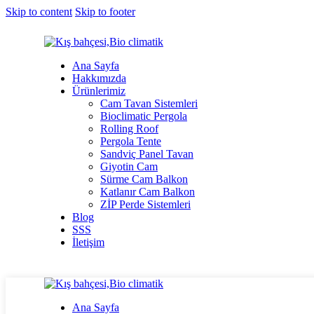
Skip to content
Skip to footer
Ana Sayfa
Hakkımızda
Ürünlerimiz
Cam Tavan Sistemleri
Bioclimatic Pergola
Rolling Roof
Pergola Tente
Sandviç Panel Tavan
Giyotin Cam
Sürme Cam Balkon
Katlanır Cam Balkon
ZİP Perde Sistemleri
Blog
SSS
İletişim
Ana Sayfa