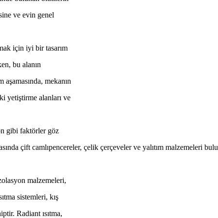
sine ve evin genel
ak için iyi bir tasarım
ken, bu alanın
rım aşamasında, mekanın
i yetiştirme alanları ve
n gibi faktörler göz
sında çift camlıpencereler, çelik çerçeveler ve yalıtım malzemeleri bul
 izolasyon malzemeleri,
sıtma sistemleri, kış
iptir. Radiant ısıtma,