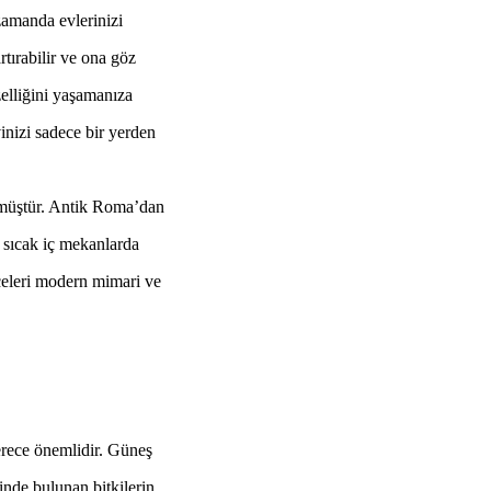
zamanda evlerinizi
rtırabilir ve ona göz
zelliğini yaşamanıza
vinizi sadece bir yerden
rülmüştür. Antik Roma’dan
 sıcak iç mekanlarda
hçeleri modern mimari ve
rece önemlidir. Güneş
inde bulunan bitkilerin