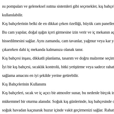
ısı pompaları ve geleneksel ısıtma sistemleri gibi seçenekler, kış bahçe
kullanılabilir.
Kış bahçelerinin belki de en dikkat çeken özelliği, büyük cam panellerl
Bu cam yapılar, doğal ışığın içeri girmesine izin verir ve iç mekanın a
hissedilmesini sağlar. Aynı zamanda, cam tavanlar, yağmur veya kar y
çıkarırken dahi iç mekanda kalmanıza olanak tanır.
Kış bahçesi inşası, dikkatli planlama, tasarım ve doğru malzeme seçimi 
İyi bir kış bahçesi, sıcaklık kontrolü, bitki yetiştirme veya sadece raha
sağlama amacını en iyi şekilde yerine getirebilir.
Kış Bahçelerinin Kullanımı
Kış bahçeleri, sıcak ve iç açıcı bir atmosfer sunar, bu nedenle birçok i
mükemmel bir oturma alanıdır. Soğuk kış günlerinde, kış bahçesinde o
soğuk havadan kaçınarak huzur içinde vakit geçirmenizi sağlar. Rahat 