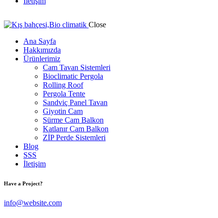
İletişim
Close
Ana Sayfa
Hakkımızda
Ürünlerimiz
Cam Tavan Sistemleri
Bioclimatic Pergola
Rolling Roof
Pergola Tente
Sandviç Panel Tavan
Giyotin Cam
Sürme Cam Balkon
Katlanır Cam Balkon
ZİP Perde Sistemleri
Blog
SSS
İletişim
Have a Project?
info@website.com