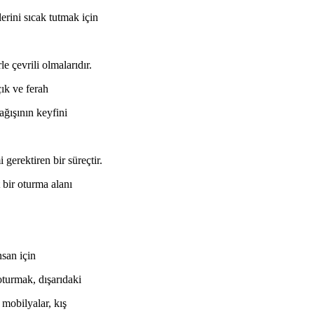
lerini sıcak tutmak için
e çevrili olmalarıdır.
çık ve ferah
ağışının keyfini
gerektiren bir süreçtir.
t bir oturma alanı
nsan için
turmak, dışarıdaki
mobilyalar, kış